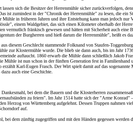
rt lassen sich die Besitzer der Herrenmühle sicher zurückverfolgen, den
s ist zumindest in der "Chronik der Herrenmühle" zu lesen, die ein St
r Mühle in früheren Jahren und ihre Entstehung kann man jedoch nur V
össle", einem Waldgebiet, das sich einen Kilometer oberhalb der Herre
ien vermutlich fränkisch gewesen und hätten mit Sicherheit auch eine 
gentum der Burgherren und hieß darum die Herrenmühle", heißt es daz
r aus diesem Geschlecht stammende Folknand von Staufen-Toggenburg 
le zur Klostermühle wurde. Die blieb sie dann auch, bis im Jahr 1736
emeinde auftaucht. 1860 erwarb die Mühle dann schließlich Jakob Fras
e Mühle ist nun schon in der fünften Generation fest in Familienhand 
so erzählt Karl-Eugen Frasch. Der Wirt spielt damit auf das sogenannte
 dazu auch eine Geschichte.
n Dankesmahl, bei dem die Bauern und die Klosterherren zusammensaß
rnaufständen zu feiern". Im Jahr 1514 hatte sich der "Arme Konrad"
en Herzog von Württemberg aufgelehnt. Dessen Truppen nahmen viele 
Schorndorf auf.
, bei dem zünftig zugegriffen und mit den Händen gegessen werden darf