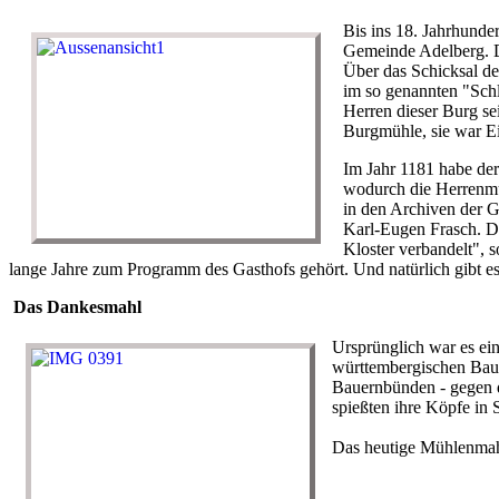
Bis ins 18. Jahrhunde
Gemeinde Adelberg. Da
Über das Schicksal de
im so genannten "Schl
Herren dieser Burg se
Burgmühle, sie war Ei
Im Jahr 1181 habe de
wodurch die Herrenmüh
in den Archiven der G
Karl-Eugen Frasch. Di
Kloster verbandelt", 
lange Jahre zum Programm des Gasthofs gehört. Und natürlich gibt es
Das Dankesmahl
Ursprünglich war es ei
württembergischen Baue
Bauernbünden - gegen d
spießten ihre Köpfe in 
Das heutige Mühlenmahl